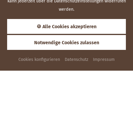
kann jederzeit über die Datenschutzeinstellungen widerrufen
werden.
🍪 Alle Cookies akzeptieren
Notwendige Cookies zulassen
Cookies konfigurieren
Datenschutz
Impressum
ANFRAGEN
Busreisen
BUSREISENDE - HERZLICH WILLKOMMEN!
Sie sind mit dem Bus unterwegs? Prima!
Wir heißen Sie herzlich willkommen: Egal, ob zum