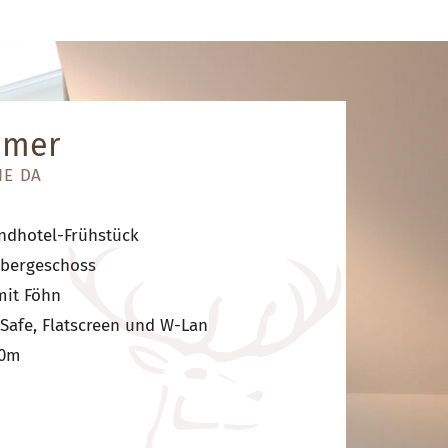
mmer
IE DA
andhotel-Frühstück
Obergeschoss
mit Föhn
, Safe, Flatscreen und W-Lan
00m