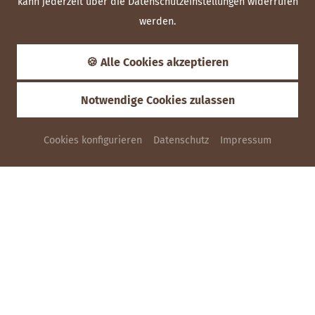
kann jederzeit über die Datenschutzeinstellungen widerrufen
werden.
🍪 Alle Cookies akzeptieren
Notwendige Cookies zulassen
Cookies konfigurieren
Datenschutz
Impressum
ANFRAGEN
Radeln auf der Ostalb
IM LANDHOTEL HIRSCH
Keine Angebote gefunden