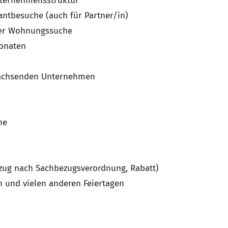
nternehmensstruktur
rantbesuche (auch für Partner/in)
 der Wohnungssuche
Monaten
wachsenden Unternehmen
he
bzug nach Sachbezugsverordnung, Rabatt)
n und vielen anderen Feiertagen