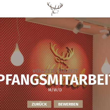
VOLLZEIT/TEILZEIT
PFANGSMITARBEI
M/W/D
ZURÜCK
BEWERBEN