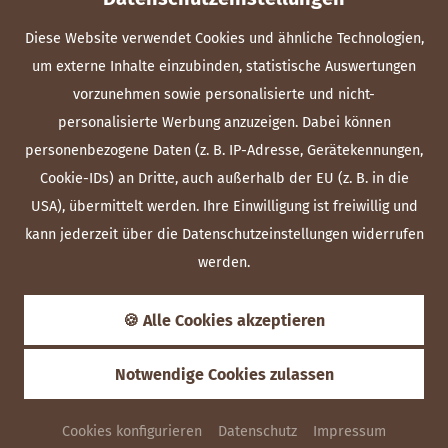
Maierstraße 2
73479 Ellwangen-Neunheim
Diese Website verwendet Cookies und ähnliche Technologien,
+49 7961 9198-0
um externe Inhalte einzubinden, statistische Auswertungen
info@hirsch-ellwangen.de
vorzunehmen sowie personalisierte und nicht-
personalisierte Werbung anzuzeigen. Dabei können
Schloss Schenke
personenbezogene Daten (z. B. IP-Adresse, Gerätekennungen,
DAS ELLWANGER WIRTSHAUS
Cookie-IDs) an Dritte, auch außerhalb der EU (z. B. in die
USA), übermittelt werden. Ihre Einwilligung ist freiwillig und
Schloss 13
kann jederzeit über die Datenschutzeinstellungen widerrufen
73479 Ellwangen
werden.
+49 7961 9198-80
info@schlossschenke-ellwangen.de
🍪 Alle Cookies akzeptieren
Notwendige Cookies zulassen
28
°C
Cookies konfigurieren
Datenschutz
Impressum
ANFRAGEN
Heute
,
10.07.2026