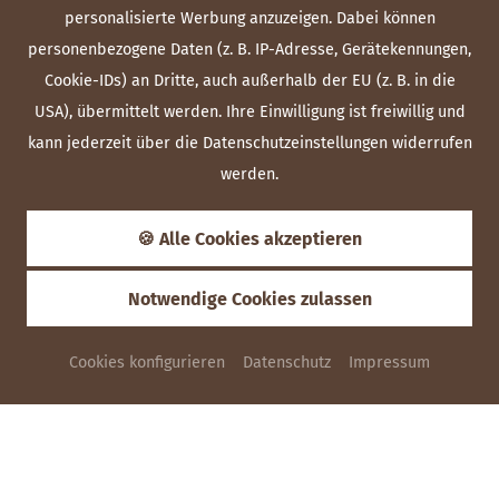
personalisierte Werbung anzuzeigen. Dabei können
Schloss Schenke
personenbezogene Daten (z. B. IP-Adresse, Gerätekennungen,
DAS ELLWANGER WIRTSHAUS
Cookie-IDs) an Dritte, auch außerhalb der EU (z. B. in die
USA), übermittelt werden. Ihre Einwilligung ist freiwillig und
Schloss 13
kann jederzeit über die Datenschutzeinstellungen widerrufen
73479 Ellwangen
werden.
+49 7961 9198-80
info@schlossschenke-ellwangen.de
🍪 Alle Cookies akzeptieren
Notwendige Cookies zulassen
26
°C
Cookies konfigurieren
Datenschutz
Impressum
ANFRAGEN
Heute
,
07.08.2026
min.
13
°C
,
max.
26
°C
Impressum
Sitemap
Datenschutz