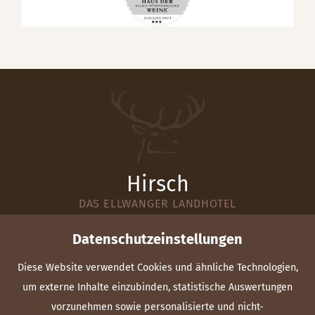
Hirsch
DAS ELLWANGER LANDHOTEL
Datenschutzeinstellungen
Maierstraße 2
73479 Ellwangen-Neunheim
Diese Website verwendet Cookies und ähnliche Technologien,
+49 7961 9198-0
um externe Inhalte einzubinden, statistische Auswertungen
info@hirsch-ellwangen.de
vorzunehmen sowie personalisierte und nicht-